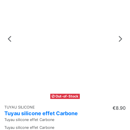
Out-of-Stock
TUYAU SILICONE
€8.90
Ho
Tuyau silicone effet Carbone
I
Tuyau silicone effet Carbone
Ic
Tuyau silicone effet Carbone
Ic