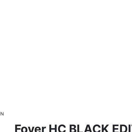
ON
Foyer HC BLACK ED