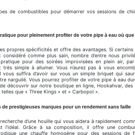
ypes de combustibles pour démarrer vos sessions de chi
ratique pour pleinement profiter de votre pipe à eau où qu
s propres spécificités et offre des avantages. Si certains
est considéré comme plus sain, nombre d’entre nous privil
 pratique pour des soirées improvisées en plein air, p
st très simple à allumer. Vous n’aurez pas à vous encomb
l vous suffira d’avoir sur vous un simple briquet qui sa
tre narguilé. Vous pourrez profiter de votre pipe à eau d
e découvrir sur notre boutique en ligne, Hookahvar, des 
telles que « Three Kings » et « Carbopol ».
us de prestigieuses marques pour un rendement sans faille
a recherche d’une houille qui vous aidera à rapidement co
st l’idéal. Grâce à sa composition, il offre une combu
prodigue une chauffe homogène pour des sessions de f