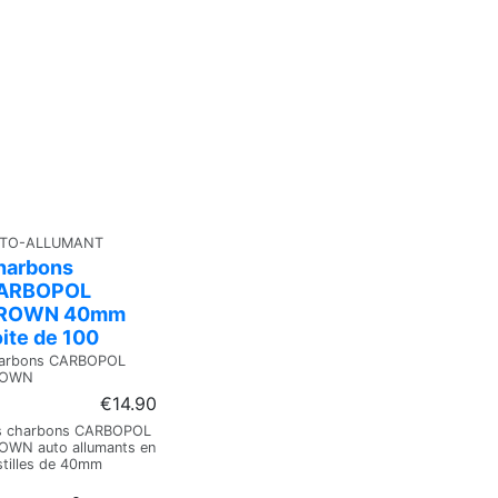
TO-ALLUMANT
harbons
ARBOPOL
ROWN 40mm
ite de 100
arbons CARBOPOL
ROWN
€14.90
s charbons CARBOPOL
OWN auto allumants en
stilles de 40mm