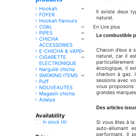
Hookah
Il existe deux t
FOYER
naturel.
Hookah flavours
COAL
En Lire plus
PIPES
Le combustible p
CHICHA
ACCESSORIES
Chacun d’eux a se
E-CHICHA & VAPE
naturel, car il 
CIGARETTE
particulièrement
ELECTRONIQUE
écologique, il e
Narguilé chicha
charbon à gaz. I
SMOKING ITEMS
sessions avec vo
Puff
vous proposons d
NOUVEAUTES
grandes marques 
Magasin chicha
Adalya
Des articles iss
Availability
In stock
(4)
Si vous êtes à l
auto-allumant e
performant. Il 