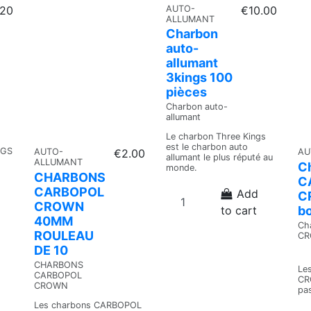
.20
AUTO-
€10.00
ALLUMANT
Charbon
auto-
allumant
3kings 100
pièces
Charbon auto-
allumant
Le charbon Three Kings
est le charbon auto
NGS
AUTO-
€2.00
AU
allumant le plus réputé au
ALLUMANT
C
monde.
CHARBONS
C
CARBOPOL
Add
C
CROWN
bo
to cart
40MM
Ch
ROULEAU
C
DE 10
CHARBONS
Le
CARBOPOL
CR
CROWN
pa
Les charbons CARBOPOL