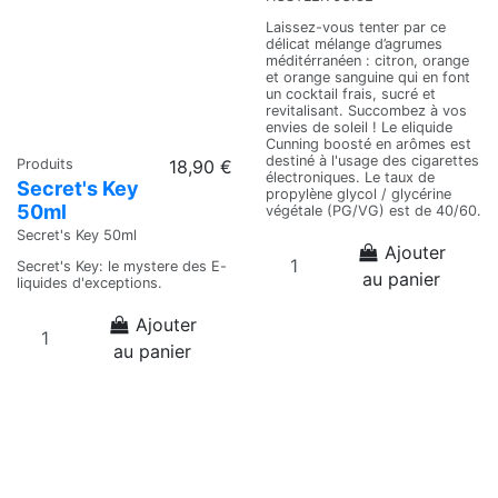
Laissez-vous tenter par ce
délicat mélange d’agrumes
méditérranéen : citron, orange
et orange sanguine qui en font
un cocktail frais, sucré et
revitalisant. Succombez à vos
envies de soleil ! Le eliquide
Cunning boosté en arômes est
destiné à l'usage des cigarettes
Produits
18,90 €
électroniques. Le taux de
Secret's Key
propylène glycol / glycérine
50ml
végétale (PG/VG) est de 40/60.
Secret's Key 50ml
Ajouter
Secret's Key: le mystere des E-
au panier
liquides d'exceptions.
Ajouter
au panier